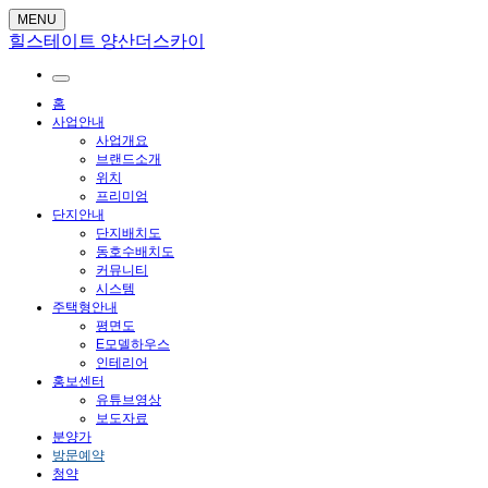
MENU
힐스테이트 양산더스카이
홈
사업안내
사업개요
브랜드소개
위치
프리미엄
단지안내
단지배치도
동호수배치도
커뮤니티
시스템
주택형안내
평면도
E모델하우스
인테리어
홍보센터
유튜브영상
보도자료
분양가
방문예약
청약