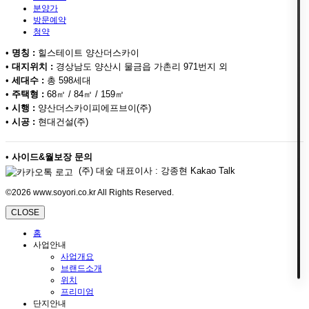
분양가
방문예약
청약
•
명칭 :
힐스테이트 양산더스카이
•
대지위치 :
경상남도 양산시 물금읍 가촌리 971번지 외
•
세대수 :
총 598세대
•
주택형 :
68㎡ / 84㎡ / 159㎡
•
시행 :
양산더스카이피에프브이(주)
•
시공 :
현대건설(주)
•
사이드&월보장 문의
(주) 대숲 대표이사 : 강종현 Kakao Talk
©2026 www.soyori.co.kr All Rights Reserved.
CLOSE
홈
사업안내
사업개요
브랜드소개
위치
프리미엄
단지안내