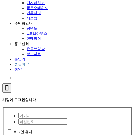
단지배치도
동호수배치도
커뮤니티
시스템
주택형안내
평면도
E모델하우스
인테리어
홍보센터
유튜브영상
보도자료
분양가
방문예약
청약
계정에 로그인합니다
로그인 유지