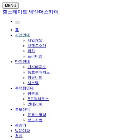
MENU
힐스테이트 양산더스카이
홈
사업안내
사업개요
브랜드소개
위치
프리미엄
단지안내
단지배치도
동호수배치도
커뮤니티
시스템
주택형안내
평면도
E모델하우스
인테리어
홍보센터
유튜브영상
보도자료
분양가
방문예약
청약