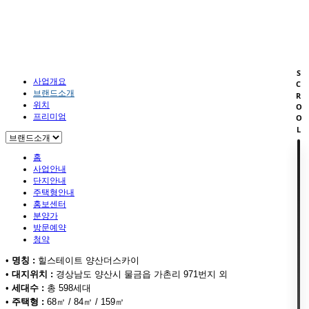
사업안내
HOME
사업안내
브랜드소개
SCROOL
사업개요
브랜드소개
위치
프리미엄
홈
사업안내
단지안내
주택형안내
홍보센터
분양가
방문예약
청약
•
명칭 :
힐스테이트 양산더스카이
•
대지위치 :
경상남도 양산시 물금읍 가촌리 971번지 외
•
세대수 :
총 598세대
•
주택형 :
68㎡ / 84㎡ / 159㎡