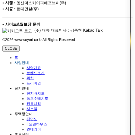
•
시행 :
양산더스카이피에프브이(주)
•
시공 :
현대건설(주)
•
사이드&월보장 문의
(주) 대숲 대표이사 : 강종현 Kakao Talk
©2026 www.soyori.co.kr All Rights Reserved.
CLOSE
홈
사업안내
사업개요
브랜드소개
위치
프리미엄
단지안내
단지배치도
동호수배치도
커뮤니티
시스템
주택형안내
평면도
E모델하우스
인테리어
홍보센터