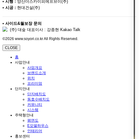
•
시행 :
양산더스카이피에프브이(주)
•
시공 :
현대건설(주)
•
사이드&월보장 문의
(주) 대숲 대표이사 : 강종현 Kakao Talk
©2026 www.soyori.co.kr All Rights Reserved.
CLOSE
홈
사업안내
사업개요
브랜드소개
위치
프리미엄
단지안내
단지배치도
동호수배치도
커뮤니티
시스템
주택형안내
평면도
E모델하우스
인테리어
홍보센터