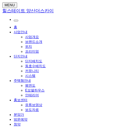
MENU
힐스테이트 양산더스카이
홈
사업안내
사업개요
브랜드소개
위치
프리미엄
단지안내
단지배치도
동호수배치도
커뮤니티
시스템
주택형안내
평면도
E모델하우스
인테리어
홍보센터
유튜브영상
보도자료
분양가
방문예약
청약