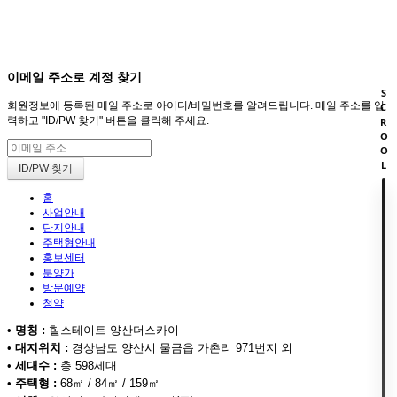
회원
HOME
이메일 주소로 계정 찾기
SCROOL
회원정보에 등록된 메일 주소로 아이디/비밀번호를 알려드립니다. 메일 주소를 입
력하고 "ID/PW 찾기" 버튼을 클릭해 주세요.
홈
사업안내
단지안내
주택형안내
홍보센터
분양가
방문예약
청약
•
명칭 :
힐스테이트 양산더스카이
•
대지위치 :
경상남도 양산시 물금읍 가촌리 971번지 외
•
세대수 :
총 598세대
•
주택형 :
68㎡ / 84㎡ / 159㎡