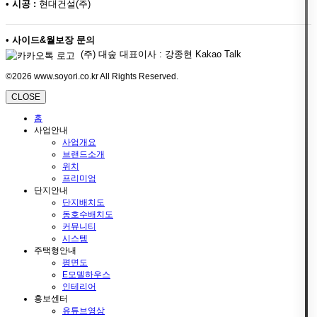
•
시공 :
현대건설(주)
•
사이드&월보장 문의
(주) 대숲 대표이사 : 강종현 Kakao Talk
©2026 www.soyori.co.kr All Rights Reserved.
CLOSE
홈
사업안내
사업개요
브랜드소개
위치
프리미엄
단지안내
단지배치도
동호수배치도
커뮤니티
시스템
주택형안내
평면도
E모델하우스
인테리어
홍보센터
유튜브영상