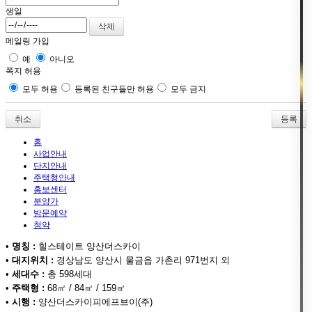
생일
메일링 가입
예
아니오
쪽지 허용
모두 허용
등록된 친구들만 허용
모두 금지
취소
홈
사업안내
단지안내
주택형안내
홍보센터
분양가
방문예약
청약
•
명칭 :
힐스테이트 양산더스카이
•
대지위치 :
경상남도 양산시 물금읍 가촌리 971번지 외
•
세대수 :
총 598세대
•
주택형 :
68㎡ / 84㎡ / 159㎡
•
시행 :
양산더스카이피에프브이(주)