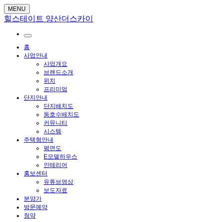
MENU
힐스테이트 양산더스카이
홈
사업안내
사업개요
브랜드소개
위치
프리미엄
단지안내
단지배치도
동호수배치도
커뮤니티
시스템
주택형안내
평면도
E모델하우스
인테리어
홍보센터
유튜브영상
보도자료
분양가
방문예약
청약